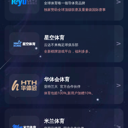
首页
中国共产党第二十届中央委员会第三
置顶
2024-07-19
次全体会议公报
从三中全会公报读懂新一轮改革战略
置顶
2024-07-19
重点
锚定目标，砥砺奋进 荣耀体育（中
置顶
2025-07-24
国）召开2025年上半年经济运行分析
会
党旗引领聚合力 砥砺奋进新征程
置顶
2025-07-05
——荣耀体育（中国）各级党组织开
展庆祝中国共产党成立104周年主题
传承精神火炬 激扬奋斗航程——荣耀
置顶
2025-07-02
活动
体育（中国）表彰先进党组织及个人
荣耀体育（中国）举行2025年“安全
置顶
2025-06-04
生产月”启动仪式暨安全教育培训视
频会议
再创佳绩！荣耀体育（中国）建华公
置顶
2025-05-30
司气排球强势挺进四强揽双奖 长城洪
源公司羽球单打“双星”闪耀夺季军
荣耀体育（中国）青年：传承五四精
置顶
2025-05-28
神 彰显青春担当 ——“凝聚奋进力