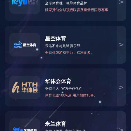
首页
最新动态
荣耀
置顶
2023-11
湖南电科院检测集团有限公司招聘公告
体育
置顶
2023-11
公示
负责
置顶
2023-10
荣耀体育市场化选聘荣耀体育（中国）东升
人20
机械制造有限公司总经理 公告
置顶
2023-10
23年