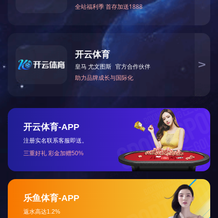
发布
时
间：2
025-0
3-14 1
1:02