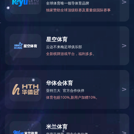
首页
公示
责任编辑： 党委干部部
发布时间：2025-07-03 17:06
根据《荣耀体育本部2025年公开招聘公
告》，经过面试、考察、体检等程序，确定以
下拟聘用人员，现予以公示。