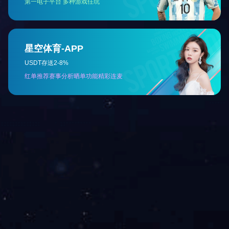
公 示
联系方式
电话：0731-89088401
邮箱：hnbqgf@hoig.com.cn
监管电话：0731-89088401
地址：长沙经济技术开发区泉塘街道漓湘东路9号
行政中心101室10楼
荣耀体育
关于我们
相关资讯
党建群团
产品研发
投资者关系
企业文化
人力资源
信息公开
微信公众号