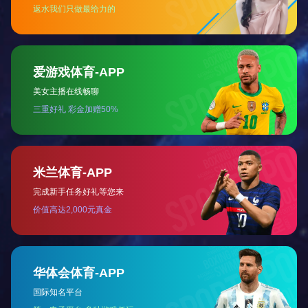
4.国工科技集团有限公司
5.东方烁特国际射击有限公司
6.石东能源科技（湖南）有限公司
上述参股公司的经营管理行为独立于荣耀
体育（中国），荣耀体育（中国）仅履行参股
股东职责，未参与上述参股公司经营管理，上
述企业发生的一切风险由其自身承担。
荣耀体育