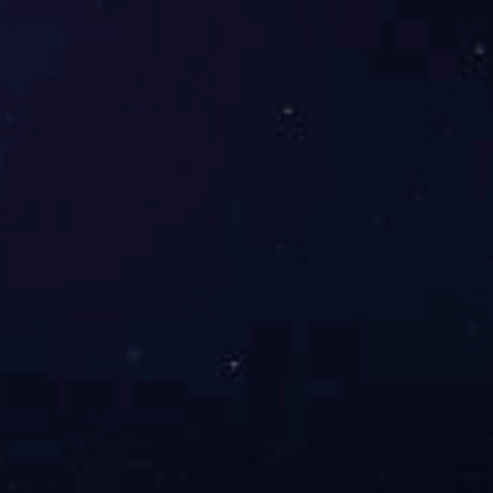
机械制造有限公司总经理 公告
置顶
2023-10
转载| 湖南湘科控股集团有限公司关于公布假
冒国企行为举报方式的公告
置顶
2023-10
公示
置顶
2023-07
公 示
联系方式
电话：0731-89088401
邮箱：hnbqgf@hoig.com.cn
监管电话：0731-89088401