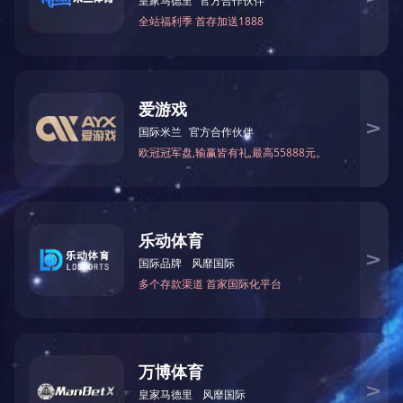
并就有关事项公告如下：
将人力资源专干岗位报名截止时间由2025年10月
9日17：00延长至2025年10月17日17：00，已报名人
员无需重复报名。本次公开招聘工作除延长报名时间
外，其他要求均以2025年9月26日在荣耀体育（中
国）官网（含微信公众号）发布的《荣耀体育本部20
25年公开招聘公告》为准。
荣耀体育
2025年10月13日