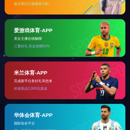
置顶
2023-10
公示
置顶
2023-07
公 示
联系方式
电话：0731-89088401
邮箱：hnbqgf@hoig.com.cn
监管电话：0731-89088401
地址：长沙经济技术开发区泉塘街道漓湘东路9号
行政中心101室10楼
荣耀体育
关于我们
相关资讯
党建群团
产品研发